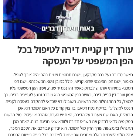
עורך דין קניית דירה לטיפול בכל
הפן המשפטי של העסקה
כאשר מדובר נעל נכס מקרקעין, ישנם תחומים שונים בהם יהיה צורך לטפל.
כאמור, ישנו הפן הפיננסי שהוא קריטי, כולל כמובן נושא המשכנתא. ישנו הפן
הטכני- בטיחותי אותו יש לבדוק כאשר זהו נכס יד שניה, וישנו הפן המשפטי עליו
אמון
עורך דין קניית דירה
, כאשר הפן המשפטי הוא מורכב ונוגע לעניינים רבים. כך
למשל, כל ההתנהלות מול הרשויות. חשוב לוודא שכדאי להתקדם בעסקה לקניית
הנכס למשל ע"י בדיקת נסח הטאבו בו יצוין קודם כל האם המוכר הוא אכן
הבעלים, האם ישנו שעבוד על הדירה, האם יש הערת אזהרה או עיקול. מול הרשות
המקומית כדאי לבדוק את תשריט הדירה ולוודא שאין חריגת בניה. לאחר מכן
תתנהלו באמצעות עורך הדין מול המוכר. הוא יבדוק עבורכם את הסכם המכר,
ינהל מו"מ לשינויים כאלה ואחרים ואף יעמוד לצידכם בכל בעיה ביישום ההסכם.