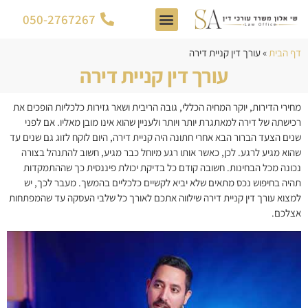
050-2767267
צור קשר
דף הבית
תחומי התמחות
דף הבית
»
עורך דין קניית דירה
עורך דין קניית דירה
מחירי הדירות, יוקר המחיה הכללי, גובה הריבית ושאר גזירות כלכליות הופכים את
רכישתה של דירה למאתגרת יותר ויותר ולעניין שהוא אינו מובן מאליו. אם לפני
שנים הצעד הברור הבא אחרי חתונה היה קניית דירה, היום לוקח לזוג גם שנים עד
שהוא מגיע לרגע. לכן, כאשר אותו רגע מיוחל כבר מגיע, חשוב להתנהל בצורה
נכונה מכל הבחינות. חשובה קודם כל בדיקת יכולת פיננסית כך שההתמקדות
תהיה בחיפוש נכס מתאים שלא יביא לקשיים כלכליים בהמשך. מעבר לכך, יש
למצוא
עורך דין קניית דירה
שילווה אתכם לאורך כל שלבי העסקה עד שהמפתחות
אצלכם.