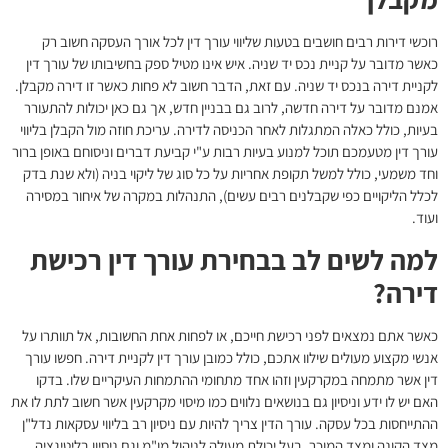
רוכשי דירות רבים חושבים בטעות שליווי עורך דין לכל אורך העסקה חשוב רק
כאשר מדובר על קניית נכס יד שניה. איש אינו מטיל ספק בחשיבותו של
עורך דין
לקניית דירה
בנכס יד שניה. עם זאת, הדבר חשוב לא פחות כאשר זו דירה מקבלן.
אמנם מדובר על דירה חדשה, לרוב גם בבניין חדש, אך גם כאן יכולות להתעורר
בעיות, כולל כאלה המתגלות לאחר הכניסה לדירה. עריכת חוזה מול הקבלן בליווי
עורך דין מטעמכם תוכל למנוע בעיות רבות ע"י קביעת דברים וניסוחם באופן ברור
וחד משמעי, כולל למשל תקופת אחריות על כל סוג של ליקוי בניה (ולא שנת בדק
לכלל הליקויים כפי שקבלנים רבים עשים), התנהלות במקרה של איחור במסירה
ועוד.
למה לשים לב בבחירת עורך דין רכישת
דירה?
כאשר אתם נמצאים לפני רכישת חייכם, או לפחות אחת החשובות, אל תוותרו על
אנשי מקצוע מעולים שילוו אתכם, כולל כמובן
עורך דין לקניית דירה
. חפשו עורך
דין אשר מתמחה במקרקעין וזהו אחד מתחומי ההתמחות העיקריים שלו. בדקו
האם יש לו ידע וניסיון גם בנושאים נלווים כמו מיסוי מקרקעין אשר חשוב לתת לו את
ההתייחסות בכל עסקה. עורך הדין צריך להיות עם ניסיון רב בליווי עסקאות נדל"ן
מצד הקונה ומצד המוכר, בעל יכולת מעולה לניהול מו"מ וגם ניסיון בליטיגציה