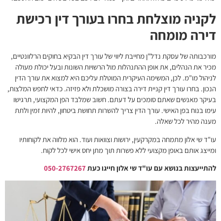
לקניה מוצלחת בחרו בעורך דין רכישת
דירה מומחה
מורכבותה של עסקת נדל"ן מחייבת ליווי של עורך דין הבקיא בחוקים הרלוונטיים,
מכיר את הנהלים, את אופן ההתנהלות מול הרשויות השונות ובעל יכולת מעולה
לניהול מו"מ. לכן, המשימה העיקרית המוטלת עליכם היא למצוא את עורך הדין
הנכון. בחרו
עורך דין קניית דירה
בצורה מושכלת ולא פזיזה. כדאי לחפש המלצות,
בעיקר מאנשים שאתם סומכים על דעתם. חשוב שמלבד הפן המקצועי, תרגישו
עימו בנוח בפן האישי. עורך הדין צריך להשרות תחושת ביטחון, להיות זמין ולתת
מענה מהיר לכל שאלה.
עו"ד שי אלון מתמחה במקרקעין, ירושות וצוואות ועוד. הוא מלווה את לקוחותיו
ומייצג אותם באופן מקצועי ללא פשרות תוך מתן יחס אישי לכל לקוח.
להתייעצות בנושא עם עו"ד שי אלון חייגו כעת
050-2767267