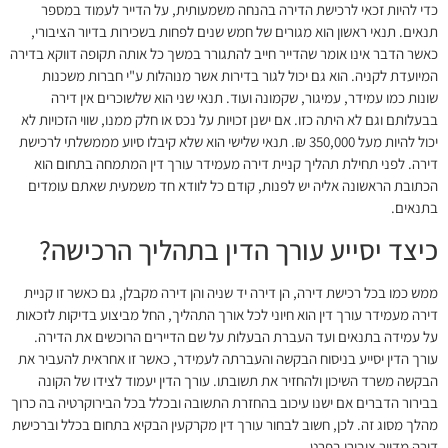
כדי להיות זכאי לרכישת הדירה בהנחה משמעותית, על הדייר לעמוד במספר
תנאים. תנאי ראשון הוא מגורים של חמש שנים לפחות בשכירות בדיור הציבורי,
כאשר הדבר אינו אומר שהדייר חייב להתגורר במשך כל אותה תקופה דווקא בדירה
המיועדת לקניה. הוא גם יכול לגור בדירות אשר מנוהלות ע"י חברות משכנות
שונות כמו עמידר, עמיגור, שקמונה ועוד. תנאי שני הוא שלשוכרים אין דירה
בבעלותם וגם לא היתה כזו. אם ישנן זכויות על נכס או חלק ממנו, שווי הזכויות לא
יכול להיות מעל 350,000 ₪. תנאי שלישי הוא שלא קיבלו סיוע מממשלתי לרכישת
דירה. לפני תחילת תהליך קניית דירה מעמידר עורך דין המתמחה בתחום הוא
הכתובת הראשונה אליה יש לפנות, קודם כל לוודא חד משמעית שאתם עומדים
בתנאים.
כיצד יסייע עורך הדין בתהליך הרכישה?
ממש כמו בכל רכישת דירה, הן דירה יד שניה והן דירה מקבלן, גם כאשר זו קניית
דירה מעמידר עורך דין הוא חיוני לכל אורך התהליך, החל מביצוע בדיקות לזכאות
על עמידה בתנאים ועד העברת הבעלות על שם הדיירים הרוכשים את הדירה.
עורך הדין יסייע בניסוח הבקשה והעברתה לעמידר, כאשר זו אחראית להעביר את
הבקשה משרד השיכון ולהחזיר את תשובתו. עורך הדין יעמוד לצידו של הקונה
בבירור הדברים אם ישנו עיכוב בהחזרת התשובה ובכלל בכל הבירוקרטיה בה כרוך
מהלך מסוג זה. לכן, חשוב לבחור עורך דין מקרקעין הבקיא בתחום בכלל וברכישת
דירה מדיור ציבורי בפרט